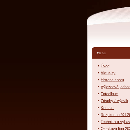
Menu
Úvod
Aktuality
Historie sboru
Výjezdová jedno
Fotoalbum
Zásahy / Výcvik
Kontakt
Rozpis soutěží 2
Technika a vyba
Okrsková liga 20