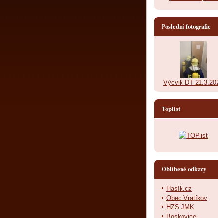
Poslední fotografie
Výcvik DT 21.3.20
Toplist
Oblíbené odkazy
Hasík.cz
Obec Vratíkov
HZS JMK
Boskovice