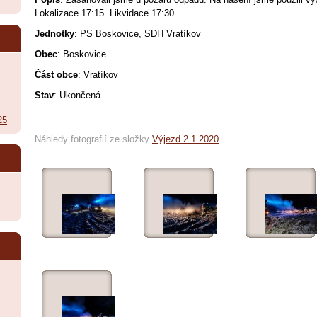
Lokalizace 17:15. Likvidace 17:30.
Jednotky
: PS Boskovice, SDH Vratíkov
Obec
: Boskovice
Část obce
: Vratíkov
Stav
: Ukončená
25
Náhledy fotografií ze složky
Výjezd 2.1.2020