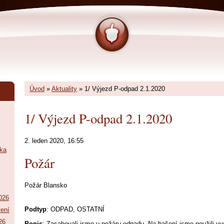
Úvod
»
Aktuality
»
1/ Výjezd P-odpad 2.1.2020
1/ Výjezd P-odpad 2.1.2020
2. leden 2020, 16:55
tka
Požár
Požár Blansko
026
Podtyp
: ODPAD, OSTATNÍ
vení
26
Popis
: Zasahovali jsme u požáru odpadu. Na hašení jsme použili vy