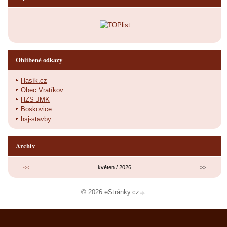
Oblíbené odkazy
Hasík.cz
Obec Vratíkov
HZS JMK
Boskovice
hsj-stavby
Archiv
<<
květen / 2026
>>
© 2026 eStránky.cz