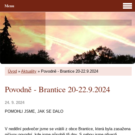
Menu
Úvod
»
Aktuality
»
Povodně - Brantice 20-22.9.2024
Povodně - Brantice 20-22.9.2024
24. 9. 2024
POMOHLI JSME, JAK SE DALO
V nedělní podvečer jsme se vrátili z obce Brantice, která byla zasažena
ničivou povodní, kde jsme působili tři dny. S sebou jsme přivezli