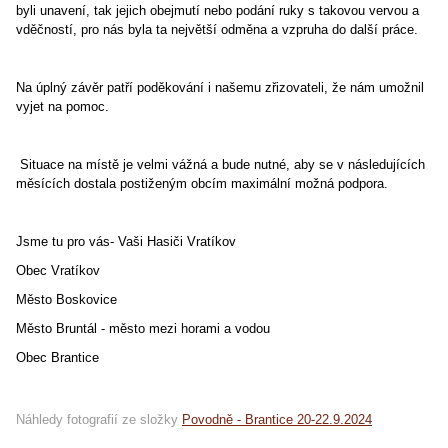
byli unavení, tak jejich obejmutí nebo podání ruky s takovou vervou a
vděčností, pro nás byla ta největší odměna a vzpruha do další práce.
Na úplný závěr patří poděkování i našemu zřizovateli, že nám umožnil
vyjet na pomoc.
Situace na místě je velmi vážná a bude nutné, aby se v následujících
měsících dostala postiženým obcím maximální možná podpora.
Jsme tu pro vás
-
Vaši Hasiči Vratíkov
Obec Vratíkov
Město Boskovice
Město Bruntál - město mezi horami a vodou
Obec Brantice
Náhledy fotografií ze složky
Povodně - Brantice 20-22.9.2024