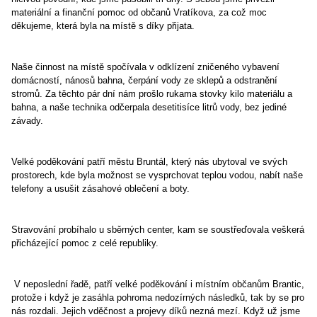
materiální a finanční pomoc od občanů Vratíkova, za což moc
děkujeme, která byla na místě s díky přijata.
Naše činnost na místě spočívala v odklízení zničeného vybavení
domácností, nánosů bahna, čerpání vody ze sklepů a odstranění
stromů. Za těchto pár dní nám prošlo rukama stovky kilo materiálu a
bahna, a naše technika odčerpala desetitisíce litrů vody, bez jediné
závady.
Velké poděkování patří městu Bruntál, který nás ubytoval ve svých
prostorech, kde byla možnost se vysprchovat teplou vodou, nabít naše
telefony a usušit zásahové oblečení a boty.
Stravování probíhalo u sběrných center, kam se soustřeďovala veškerá
přicházející pomoc z celé republiky.
V neposlední řadě, patří velké poděkování i místním občanům Brantic,
protože i když je zasáhla pohroma nedozírných následků, tak by se pro
nás rozdali. Jejich vděčnost a projevy díků nezná mezí. Když už jsme