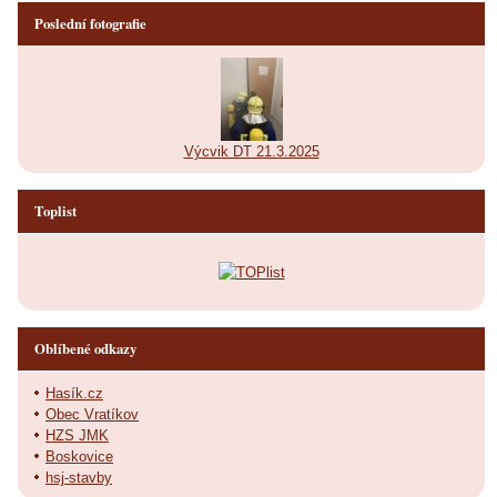
Poslední fotografie
Výcvik DT 21.3.2025
Toplist
Oblíbené odkazy
Hasík.cz
Obec Vratíkov
HZS JMK
Boskovice
hsj-stavby