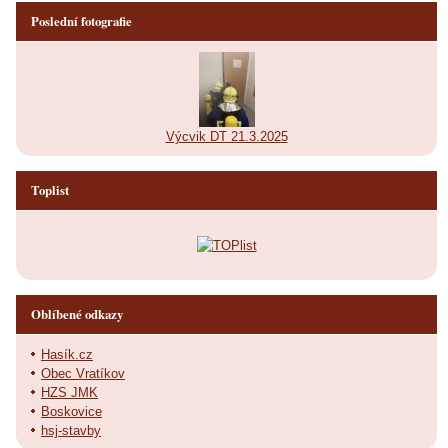
Poslední fotografie
Výcvik DT 21.3.2025
Toplist
Oblíbené odkazy
Hasík.cz
Obec Vratíkov
HZS JMK
Boskovice
hsj-stavby