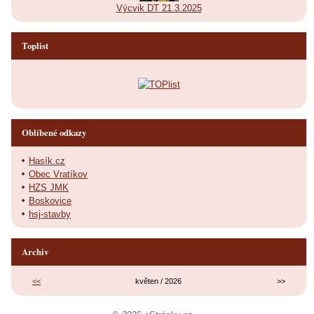
Výcvik DT 21.3.2025
Toplist
Oblíbené odkazy
Hasík.cz
Obec Vratíkov
HZS JMK
Boskovice
hsj-stavby
Archiv
<<
květen / 2026
>>