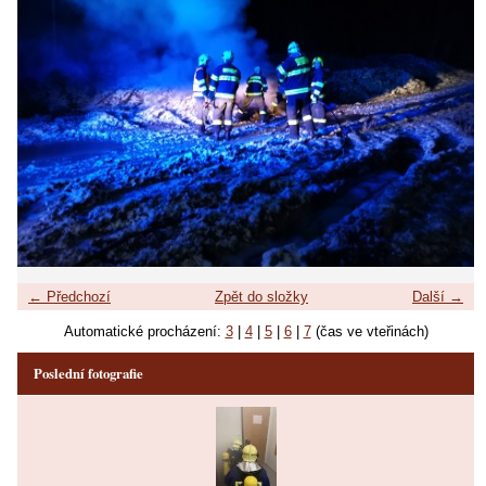
← Předchozí
Zpět do složky
Další →
Automatické procházení:
3
|
4
|
5
|
6
|
7
(čas ve vteřinách)
Poslední fotografie