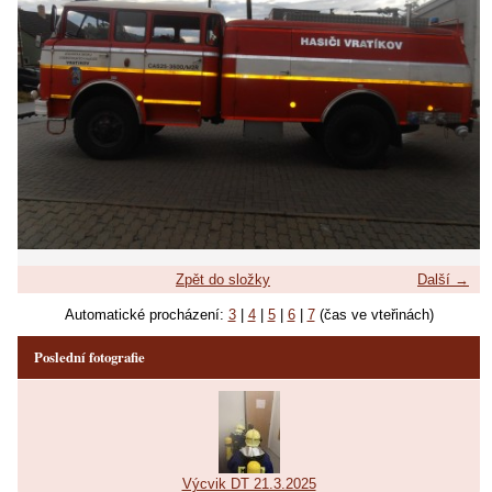
Zpět do složky
Další →
Automatické procházení:
3
|
4
|
5
|
6
|
7
(čas ve vteřinách)
Poslední fotografie
Výcvik DT 21.3.2025