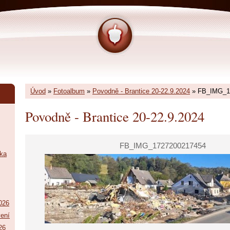
Úvod
»
Fotoalbum
»
Povodně - Brantice 20-22.9.2024
»
FB_IMG_1
Povodně - Brantice 20-22.9.2024
FB_IMG_1727200217454
tka
026
vení
26