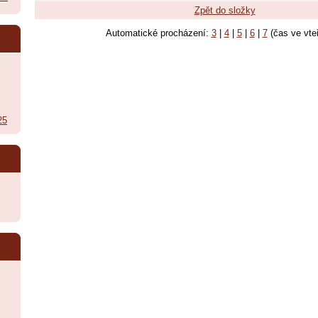
Zpět do složky
Automatické procházení:
3
|
4
|
5
|
6
|
7
(čas ve vte
25