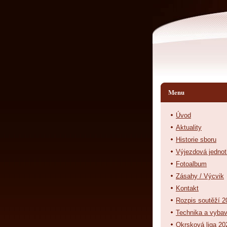
Menu
Úvod
Aktuality
Historie sboru
Výjezdová jedno
Fotoalbum
Zásahy / Výcvik
Kontakt
Rozpis soutěží 2
Technika a vyba
Okrsková liga 20