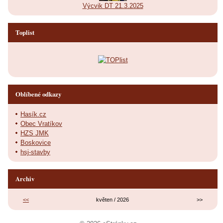
Výcvik DT 21.3.2025
Toplist
Oblíbené odkazy
Hasík.cz
Obec Vratíkov
HZS JMK
Boskovice
hsj-stavby
Archiv
<<
květen / 2026
>>