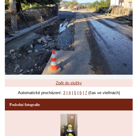
Zpět do složky
Automatické procházení:
3
|
4
|
5
|
6
|
7
(čas ve vteřinách)
Poslední fotografie