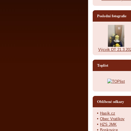
Poslední fotografie
Výcvik DT 21.3.20
Toplist
Oblíbené odkazy
Hasík.cz
Obec Vratíkov
HZS JMK
Boskovice