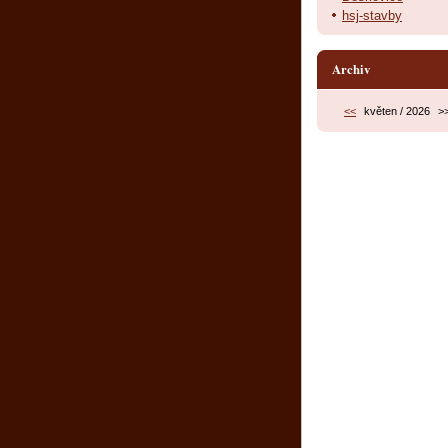
hsj-stavby
Archiv
<<
květen / 2026
>