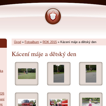
Úvod
»
Fotoalbum
»
ROK 2015
»
Kácení máje a dětský den
Kácení máje a dětský den
tka
026
vení
26