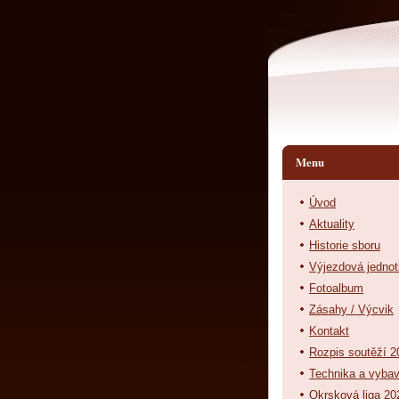
Menu
Úvod
Aktuality
Historie sboru
Výjezdová jedno
Fotoalbum
Zásahy / Výcvik
Kontakt
Rozpis soutěží 2
Technika a vyba
Okrsková liga 20