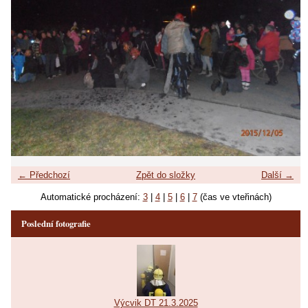
← Předchozí
Zpět do složky
Další →
Automatické procházení:
3
|
4
|
5
|
6
|
7
(čas ve vteřinách)
Poslední fotografie
Výcvik DT 21.3.2025