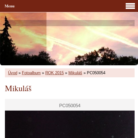
Menu
Úvod
»
Fotoalbum
»
ROK 2015
»
Mikuláš
»
PC050054
Mikuláš
PC050054