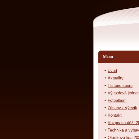
Menu
Úvod
Aktuality
Historie sboru
Výjezdová jedno
Fotoalbum
Zásahy / Výcvik
Kontakt
Rozpis soutěží 2
Technika a vyba
Okrsková liga 20