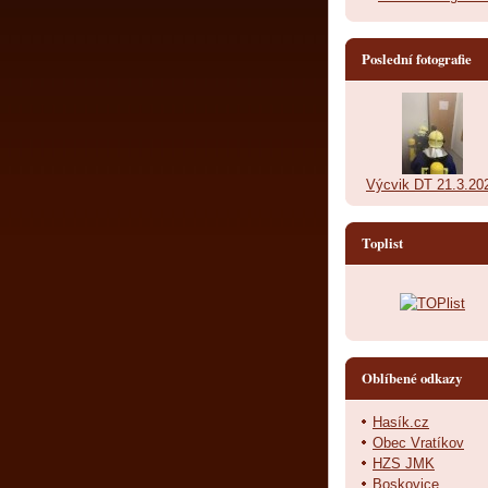
Poslední fotografie
Výcvik DT 21.3.20
Toplist
Oblíbené odkazy
Hasík.cz
Obec Vratíkov
HZS JMK
Boskovice