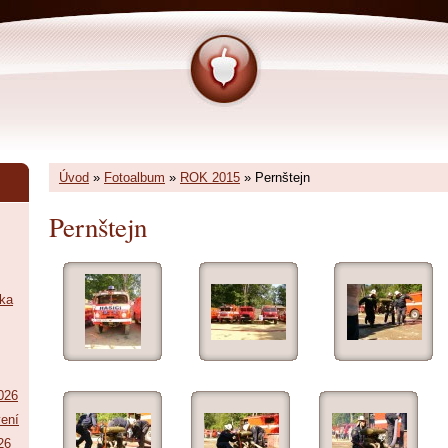
Úvod
»
Fotoalbum
»
ROK 2015
»
Pernštejn
Pernštejn
tka
026
vení
26