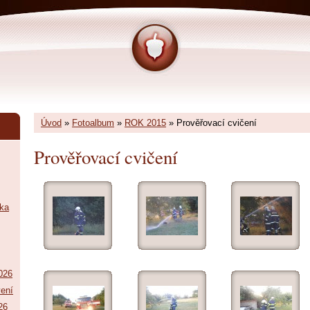
Úvod
»
Fotoalbum
»
ROK 2015
»
Prověřovací cvičení
Prověřovací cvičení
tka
026
vení
26