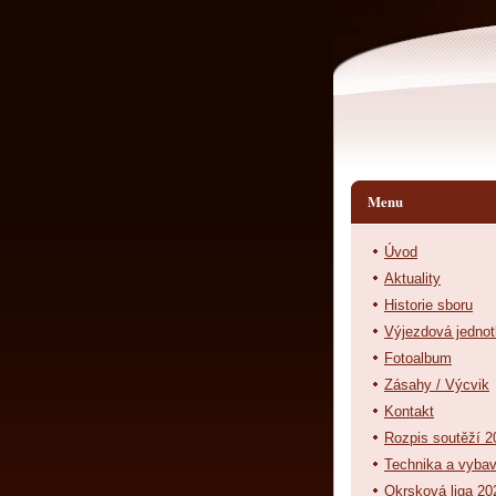
Menu
Úvod
Aktuality
Historie sboru
Výjezdová jedno
Fotoalbum
Zásahy / Výcvik
Kontakt
Rozpis soutěží 2
Technika a vyba
Okrsková liga 20