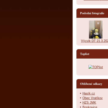
Poslední fotografie
Výcvik DT 21.3.20
Toplist
Oblíbené odkazy
Hasík.cz
Obec Vratíkov
HZS JMK
Boskovice