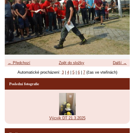
← Předchozí
Zpět do složky
Další →
Automatické procházení:
3
|
4
|
5
|
6
|
7
(čas ve vteřinách)
Poslední fotografie
Výcvik DT 21.3.2025