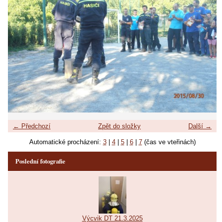
← Předchozí
Zpět do složky
Další →
Automatické procházení:
3
|
4
|
5
|
6
|
7
(čas ve vteřinách)
Poslední fotografie
Výcvik DT 21.3.2025