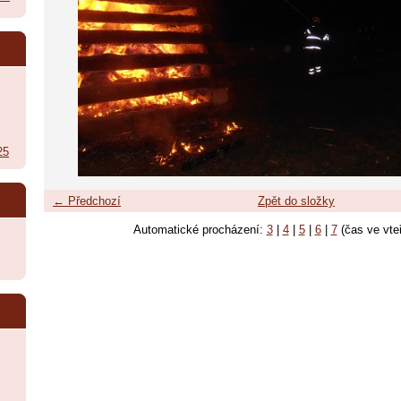
25
← Předchozí
Zpět do složky
Automatické procházení:
3
|
4
|
5
|
6
|
7
(čas ve vte