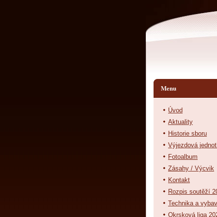
Menu
Úvod
Aktuality
Historie sboru
Výjezdová jedno
Fotoalbum
Zásahy / Výcvik
Kontakt
Rozpis soutěží 2
Technika a vyba
Okrsková liga 20