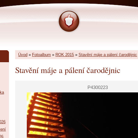
Úvod
»
Fotoalbum
»
ROK 2015
»
Stavění máje a pálení čarodějnic
Stavění máje a pálení čarodějnic
P4300223
tka
026
vení
26