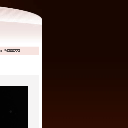
»
P4300223