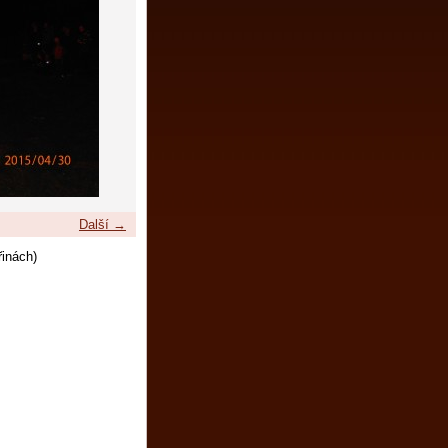
Další →
řinách)