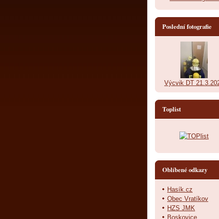
Poslední fotografie
Výcvik DT 21.3.20
Toplist
Oblíbené odkazy
Hasík.cz
Obec Vratíkov
HZS JMK
Boskovice