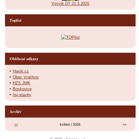
Výcvik DT 21.3.2025
Toplist
Oblíbené odkazy
Hasík.cz
Obec Vratíkov
HZS JMK
Boskovice
hsj-stavby
Archiv
<<
květen / 2026
>>