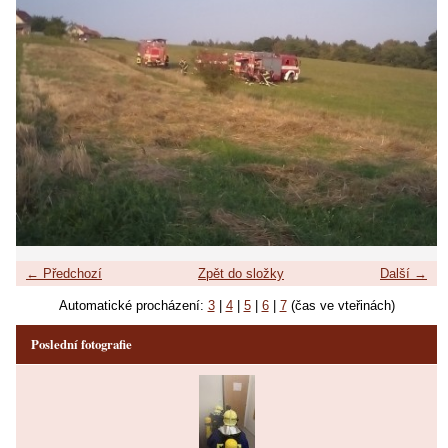
← Předchozí
Zpět do složky
Další →
Automatické procházení:
3
|
4
|
5
|
6
|
7
(čas ve vteřinách)
Poslední fotografie