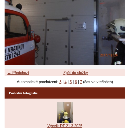
← Předchozí
Zpět do složky
Automatické procházení:
3
|
4
|
5
|
6
|
7
(čas ve vteřinách)
Poslední fotografie
Výcvik DT 21.3.2025