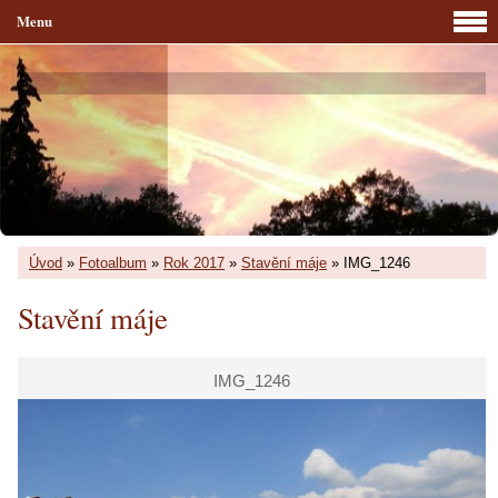
Menu
Úvod
»
Fotoalbum
»
Rok 2017
»
Stavění máje
»
IMG_1246
Stavění máje
IMG_1246