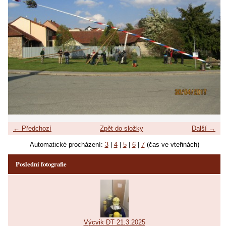
← Předchozí
Zpět do složky
Další →
Automatické procházení:
3
|
4
|
5
|
6
|
7
(čas ve vteřinách)
Poslední fotografie
Výcvik DT 21.3.2025