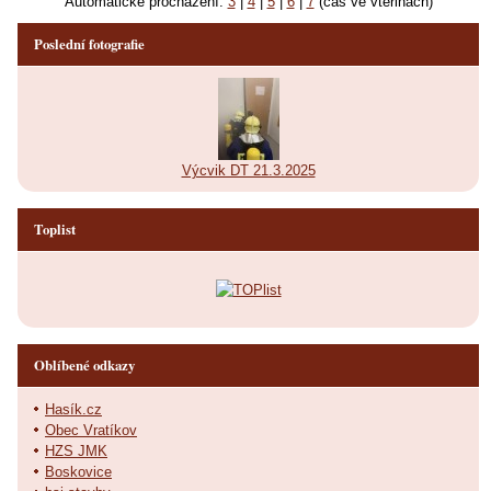
Automatické procházení:
3
|
4
|
5
|
6
|
7
(čas ve vteřinách)
Poslední fotografie
Výcvik DT 21.3.2025
Toplist
Oblíbené odkazy
Hasík.cz
Obec Vratíkov
HZS JMK
Boskovice