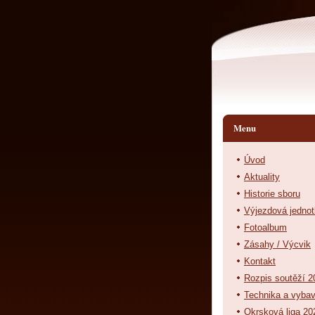
Menu
Úvod
Aktuality
Historie sboru
Výjezdová jedno
Fotoalbum
Zásahy / Výcvik
Kontakt
Rozpis soutěží 2
Technika a vyba
Okrsková liga 20