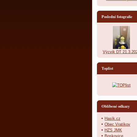
Poslední fotografie
Výcvik DT 21.3.20
Toplist
Oblíbené odkazy
Hasík.cz
Obec Vratíkov
HZS JMK
Boskovice