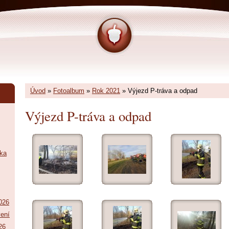
Úvod
»
Fotoalbum
»
Rok 2021
»
Výjezd P-tráva a odpad
Výjezd P-tráva a odpad
tka
026
vení
26