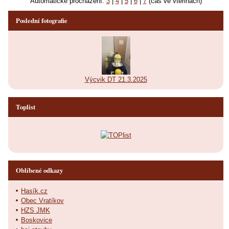
Automatické procházení:
3
|
4
|
5
|
6
|
7
(čas ve vteřinách)
Poslední fotografie
Výcvik DT 21.3.2025
Toplist
Oblíbené odkazy
Hasík.cz
Obec Vratíkov
HZS JMK
Boskovice